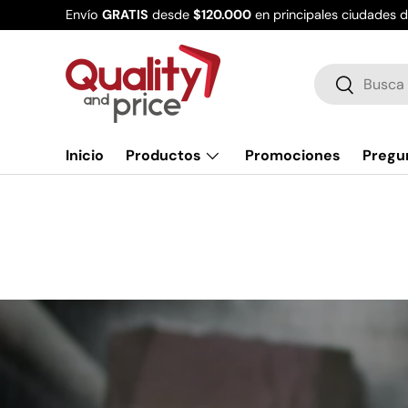
Envío
GRATIS
desde
$120.000
en principales ciudades 
Ir al contenido
Buscar
Buscar
Inicio
Productos
Promociones
Pregu