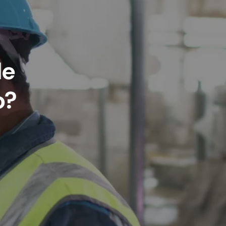
de
o?