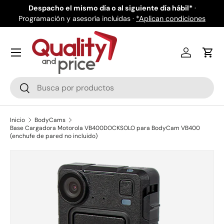
de
Despacho el mismo día o al siguiente día hábil*
·
Programación y asesoría incluidas ·
Ir al contenido
*Aplican condiciones
Iniciar ses
Carr
Buscar
Buscar
Inicio
BodyCams
Base Cargadora Motorola VB400DOCKSOLO para BodyCam VB400
(enchufe de pared no incluido)
Ir directamente a la información del producto