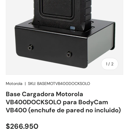
de
1
/
2
Motorola
|
SKU:
BASEMOTVB400DOCKSOLO
Base Cargadora Motorola
VB400DOCKSOLO para BodyCam
VB400 (enchufe de pared no incluido)
Precio normal
$266.950