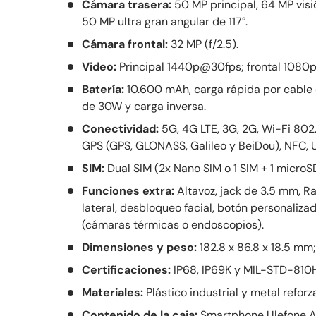
Cámara trasera:
50 MP principal, 64 MP visi
50 MP ultra gran angular de 117°.
Cámara frontal:
32 MP (f/2.5).
Video:
Principal 1440p@30fps; frontal 1080
Batería:
10.600 mAh, carga rápida por cable 
de 30W y carga inversa.
Conectividad:
5G, 4G LTE, 3G, 2G, Wi-Fi 802.1
GPS (GPS, GLONASS, Galileo y BeiDou), NFC, 
SIM:
Dual SIM (2x Nano SIM o 1 SIM + 1 microSD
Funciones extra:
Altavoz, jack de 3.5 mm, Ra
lateral, desbloqueo facial, botón personaliz
(cámaras térmicas o endoscopios).
Dimensiones y peso:
182.8 x 86.8 x 18.5 mm;
Certificaciones:
IP68, IP69K y MIL-STD-810
Materiales:
Plástico industrial y metal reforz
Contenido de la caja:
Smartphone Ulefone Ar