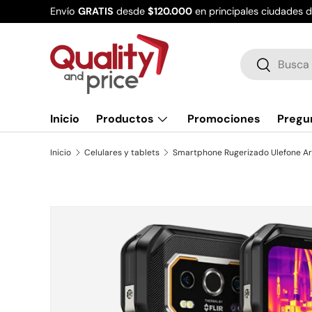
Envío
GRATIS
desde
$120.000
en principales ciudades 
Ir al contenido
Buscar
Buscar
Inicio
Productos
Promociones
Pregu
Inicio
Celulares y tablets
Ir directamente a la información del producto