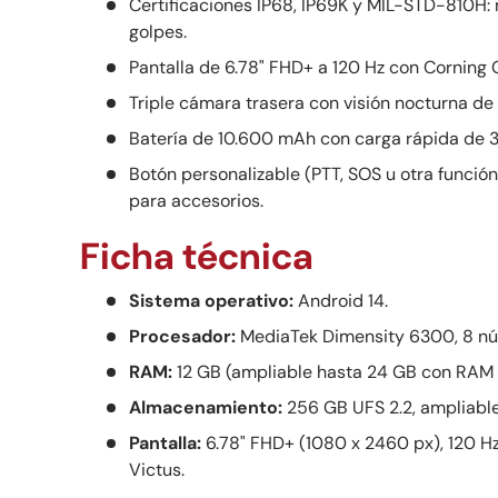
Certificaciones IP68, IP69K y MIL-STD-810H: r
golpes.
Pantalla de 6.78" FHD+ a 120 Hz con Corning G
Triple cámara trasera con visión nocturna de 
Batería de 10.600 mAh con carga rápida de 
Botón personalizable (PTT, SOS u otra funció
para accesorios.
Ficha técnica
Sistema operativo:
Android 14.
Procesador:
MediaTek Dimensity 6300, 8 núc
RAM:
12 GB (ampliable hasta 24 GB con RAM v
Almacenamiento:
256 GB UFS 2.2, ampliable
Pantalla:
6.78" FHD+ (1080 x 2460 px), 120 Hz,
Victus.