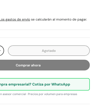
rmal
Los gastos de envío
se calcularán al momento de pagar.
Agotado
ad
Aumentar la cantidad
Comprar ahora
pra empresarial? Cotiza por WhatsApp
n asesor comercial · Precios por volumen para empresas