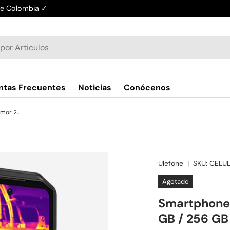
de Colombia ✓
ntas Frecuentes
Noticias
Conócenos
Smartphone Rugerizado Ulefone Armor 27 12 GB / 256 GB
Ulefone
|
SKU:
CELU
Agotado
Smartphone 
GB / 256 GB