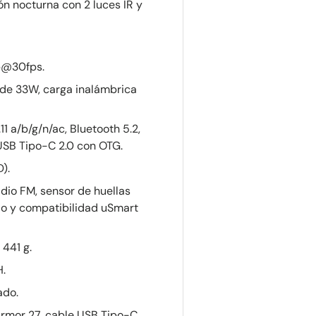
ón nocturna con 2 luces IR y
p@30fps.
de 33W, carga inalámbrica
1 a/b/g/n/ac, Bluetooth 5.2,
USB Tipo-C 2.0 con OTG.
).
dio FM, sensor de huellas
ado y compatibilidad uSmart
 441 g.
H.
ado.
mor 27, cable USB Tipo-C,