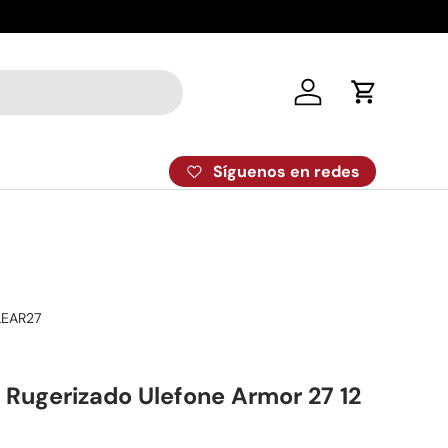
Despacho el
Iniciar sesión
Carrito
Síguenos en redes
LEAR27
Rugerizado Ulefone Armor 27 12