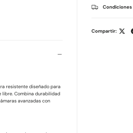
Condiciones
lería
 vista de galería
Compartir:
tra resistente diseñado para
e libre. Combina durabilidad
y cámaras avanzadas con