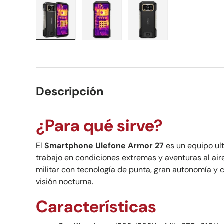
Cargar imagen 1 en la vista de galería
Cargar imagen 2 en la vista de ga
Cargar imagen 3 en la
Descripción
¿Para qué sirve?
El
Smartphone Ulefone Armor 27
es un equipo ul
trabajo en condiciones extremas y aventuras al air
militar con tecnología de punta, gran autonomía 
visión nocturna.
Características