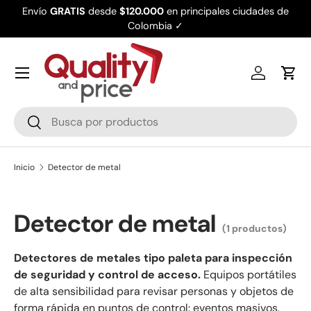
Envío
GRATIS
desde
$120.000
en principales ciudades de
Ir al contenido
Colombia ✓
Iniciar ses
Carr
Buscar
Buscar
Inicio
Detector de metal
Detector de metal
(1 productos)
Detectores de metales tipo paleta para inspección
de seguridad y control de acceso.
Equipos portátiles
de alta sensibilidad para revisar personas y objetos de
forma rápida en puntos de control: eventos masivos,