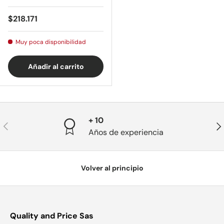
Precio normal
$218.171
Muy poca disponibilidad
Añadir al carrito
+ 10
Anterior
Sig
Años de experiencia
Volver al principio
Quality and Price Sas