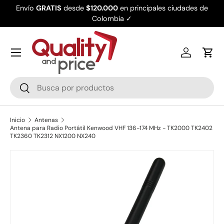
Envío
GRATIS
desde
$120.000
en principales ciudades de
Ir al contenido
Colombia ✓
Iniciar ses
Carr
Buscar
Buscar
Inicio
Antenas
Antena para Radio Portátil Kenwood VHF 136-174 MHz - TK2000 TK2402
TK2360 TK2312 NX1200 NX240
Ir directamente a la información del producto