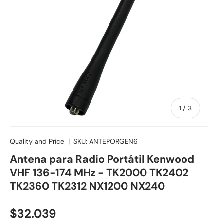
de
1
/
3
Quality and Price
|
SKU:
ANTEPORGEN6
Antena para Radio Portátil Kenwood
VHF 136-174 MHz - TK2000 TK2402
TK2360 TK2312 NX1200 NX240
Precio normal
$32.039