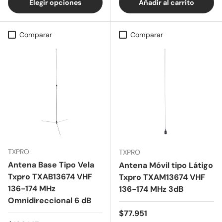
Elegir opciones
Añadir al carrito
Comparar
Comparar
TXPRO
TXPRO
Antena Base Tipo Vela
Antena Móvil tipo Látigo
Txpro TXAB13674 VHF
Txpro TXAM13674 VHF
136-174 MHz
136-174 MHz 3dB
Omnidireccional 6 dB
Precio normal
$77.951