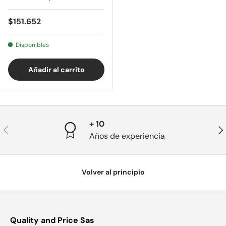
Precio normal
$151.652
Disponibles
Añadir al carrito
+ 10
Anterior
Sig
Años de experiencia
Volver al principio
Quality and Price Sas