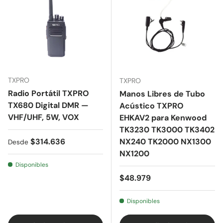
TXPRO
TXPRO
Radio Portátil TXPRO
Manos Libres de Tubo
TX680 Digital DMR —
Acústico TXPRO
VHF/UHF, 5W, VOX
EHKAV2 para Kenwood
TK3230 TK3000 TK3402
Precio normal
$314.636
NX240 TK2000 NX1300
Desde
NX1200
Disponibles
Precio normal
$48.979
Disponibles