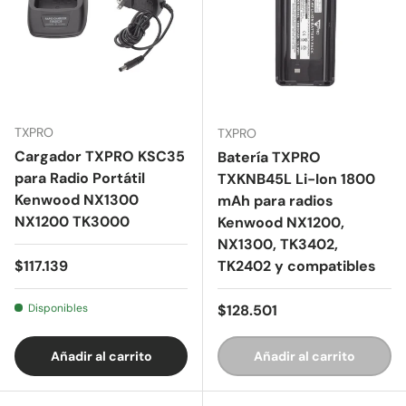
TXPRO
TXPRO
Cargador TXPRO KSC35
Batería TXPRO
para Radio Portátil
TXKNB45L Li-Ion 1800
Kenwood NX1300
mAh para radios
NX1200 TK3000
Kenwood NX1200,
NX1300, TK3402,
Precio normal
$117.139
TK2402 y compatibles
Precio normal
Disponibles
$128.501
Añadir al carrito
Añadir al carrito