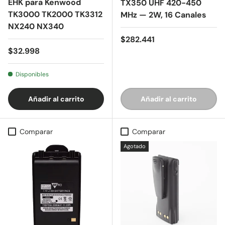
EHK para Kenwood
TX350 UHF 420-450
TK3000 TK2000 TK3312
MHz — 2W, 16 Canales
NX240 NX340
Precio normal
$282.441
Precio normal
$32.998
Disponibles
Añadir al carrito
Añadir al carrito
Comparar
Comparar
Agotado