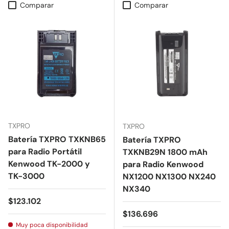
Comparar
Comparar
TXPRO
TXPRO
Batería TXPRO TXKNB65
Batería TXPRO
para Radio Portátil
TXKNB29N 1800 mAh
Kenwood TK-2000 y
para Radio Kenwood
TK-3000
NX1200 NX1300 NX240
NX340
Precio normal
$123.102
Precio normal
$136.696
Muy poca disponibilidad