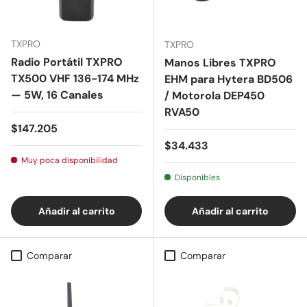
TXPRO
TXPRO
Radio Portátil TXPRO
Manos Libres TXPRO
TX500 VHF 136-174 MHz
EHM para Hytera BD506
— 5W, 16 Canales
/ Motorola DEP450
RVA50
Precio normal
$147.205
Precio normal
$34.433
Muy poca disponibilidad
Disponibles
Añadir al carrito
Añadir al carrito
Comparar
Comparar