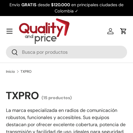
Envío
GRATIS
desde
$120.000
en principales ciudades de
Ir al contenido
Colombia ✓
Iniciar ses
Carr
Buscar
Buscar
Inicio
TXPRO
TXPRO
(15 productos)
La marca especializada en radios de comunicación
robustos, funcionales y accesibles. Sus equipos
destacan por ofrecer excelente cobertura, potencia de
transmisión y facilidad de uso, ideales para seguridad,