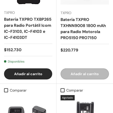
TXPRO
TXPRO
Batería TXPRO TXBP265
Batería TXPRO
para Radio Portátil Icom
TXHNN9008 1800 mAh
IC-F3103, IC-F4103 e
para Radio Motorola
IC-F4103DT
PRO5150 PRO7150
Precio normal
$152.730
Precio normal
$220.779
Disponibles
Añadir al carrito
Añadir al carrito
Comparar
Comparar
Agotado