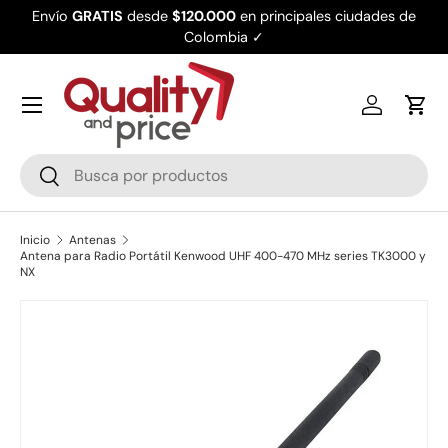
Envío
GRATIS
desde
$120.000
en principales ciudades de
Ir al contenido
Colombia ✓
Iniciar ses
Carr
Buscar
Buscar
Inicio
Antenas
Antena para Radio Portátil Kenwood UHF 400-470 MHz series TK3000 y
NX
Ir directamente a la información del producto