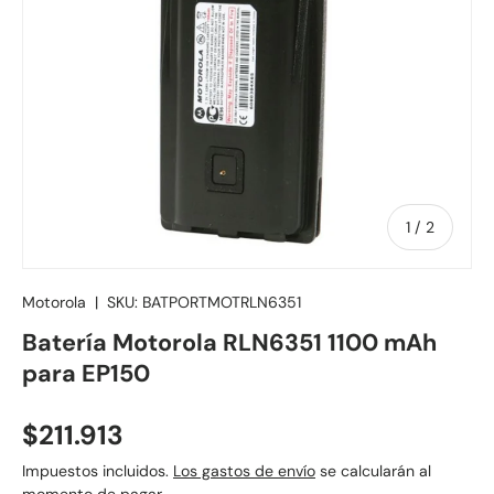
de
1
/
2
Motorola
|
SKU:
BATPORTMOTRLN6351
Batería Motorola RLN6351 1100 mAh
para EP150
Precio normal
$211.913
Impuestos incluidos.
Los gastos de envío
se calcularán al