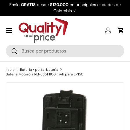
Envío
GRATIS
desde
$120.000
en principales ciudades de
Ir al contenido
Colombia ✓
Iniciar ses
Carr
Buscar
Buscar
Inicio
Batería / porta-batería
Batería Motorola RLN6351 1100 mAh para EP150
Ir directamente a la información del producto