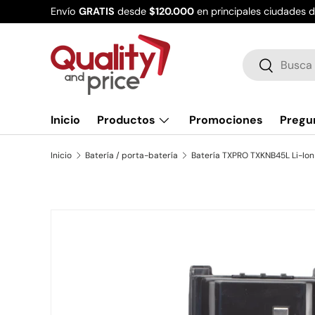
Envío
GRATIS
desde
$120.000
en principales ciudades 
Ir al contenido
Buscar
Buscar
Inicio
Productos
Promociones
Pregu
Inicio
Batería / porta-batería
Ir directamente a la información del producto