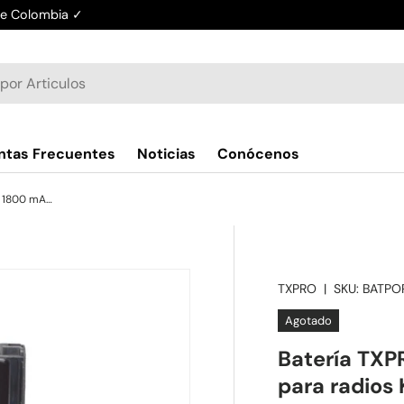
de Colombia ✓
ntas Frecuentes
Noticias
Conócenos
Batería TXPRO TXKNB45L Li-Ion 1800 mAh para radios Kenwood NX1200, NX1300, TK3402, TK2402 y compatibles
TXPRO
|
SKU:
BATPO
Agotado
Batería TX
para radios