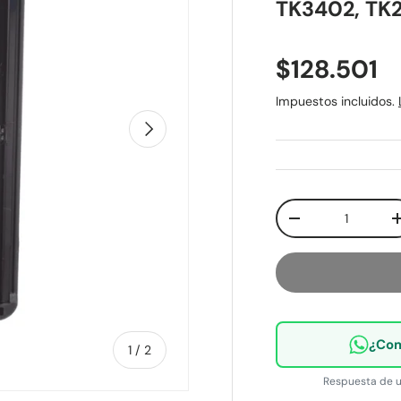
TK3402, TK2
Precio no
$128.501
Impuestos incluidos.
Siguiente
Cant.
Disminuir cantid
¿Com
de
1
/
2
Respuesta de u