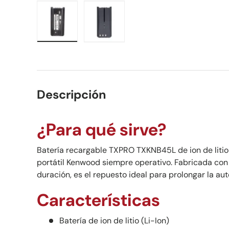
Cargar imagen 1 en la vista de galería
Cargar imagen 2 en la vista de ga
Descripción
¿Para qué sirve?
Batería recargable TXPRO TXKNB45L de ion de litio
portátil Kenwood siempre operativo. Fabricada con
duración, es el repuesto ideal para prolongar la au
Características
Batería de ion de litio (Li-Ion)