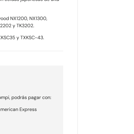
wood NX1200, NX1300,
K2202 y TK3202.
XKSC35 y TXKSC-43.
mpi, podrás pagar con:
 American Express