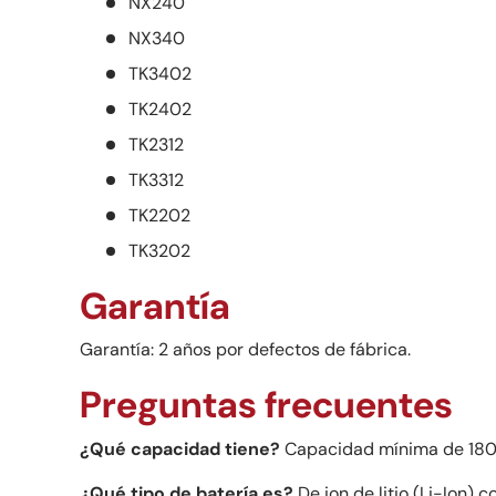
NX240
NX340
TK3402
TK2402
TK2312
TK3312
TK2202
TK3202
Garantía
Garantía: 2 años por defectos de fábrica.
Preguntas frecuentes
¿Qué capacidad tiene?
Capacidad mínima de 18
¿Qué tipo de batería es?
De ion de litio (Li-Ion) 