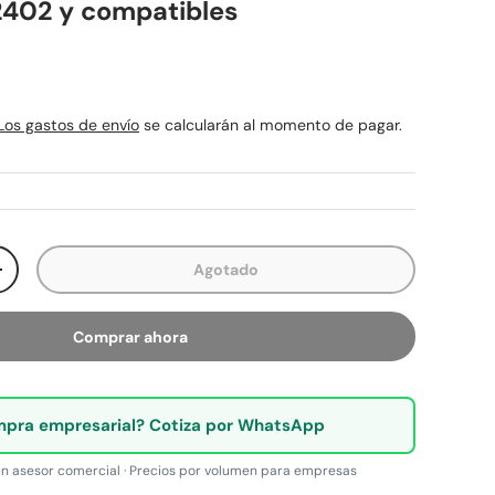
402 y compatibles
rmal
Los gastos de envío
se calcularán al momento de pagar.
Agotado
ad
Aumentar la cantidad
Comprar ahora
pra empresarial? Cotiza por WhatsApp
n asesor comercial · Precios por volumen para empresas