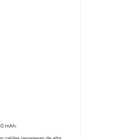
00 mAh.
con celdas japonesas de alta