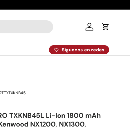
Despacho el
Iniciar sesión
Carrito
Síguenos en redes
RTTXTXKNB45
PRO TXKNB45L Li-Ion 1800 mAh
 Kenwood NX1200, NX1300,