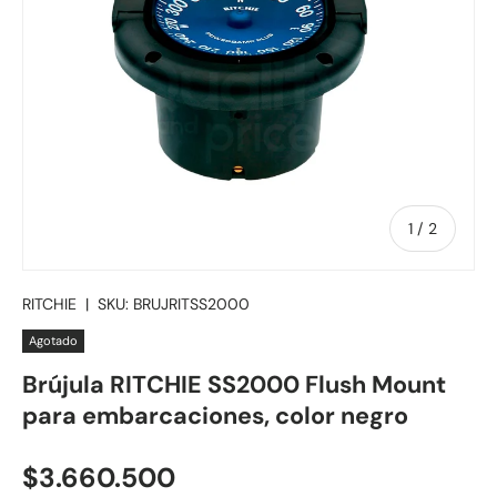
de
1
/
2
RITCHIE
|
SKU:
BRUJRITSS2000
Agotado
Brújula RITCHIE SS2000 Flush Mount
para embarcaciones, color negro
Precio normal
$3.660.500