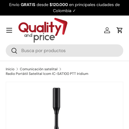
Envío
GRATIS
desde
$120.000
en principales ciudades de
Ir al contenido
Colombia ✓
Iniciar ses
Carr
Buscar
Buscar
Inicio
Comunicación satelital
Radio Portátil Satelital Icom IC-SAT100 PTT Iridium
Ir directamente a la información del producto