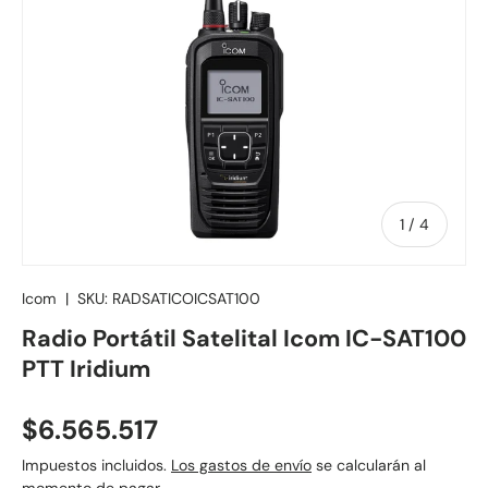
de
1
/
4
Icom
|
SKU:
RADSATICOICSAT100
Radio Portátil Satelital Icom IC-SAT100
PTT Iridium
Precio normal
$6.565.517
Impuestos incluidos.
Los gastos de envío
se calcularán al