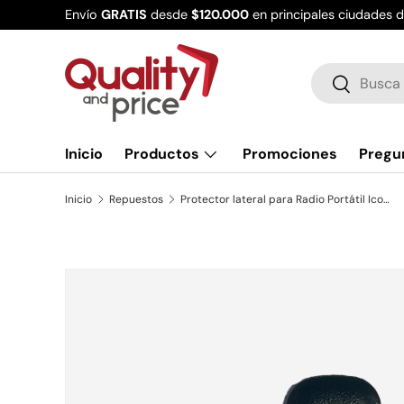
Envío
GRATIS
desde
$120.000
en principales ciudades 
Ir al contenido
Buscar
Buscar
Inicio
Productos
Promociones
Pregu
Inicio
Repuestos
Protector lateral para Radio Portátil Icom IC-F14 / IC-F24
Ir directamente a la información del producto