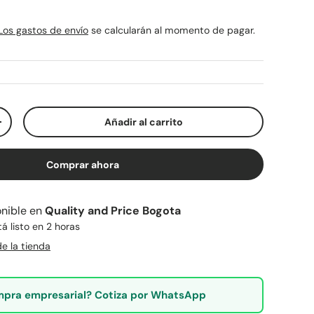
rmal
Los gastos de envío
se calcularán al momento de pagar.
Añadir al carrito
ad
Aumentar la cantidad
Comprar ahora
nible en
Quality and Price Bogota
 listo en 2 horas
e la tienda
pra empresarial? Cotiza por WhatsApp