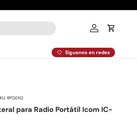
Despacho el
Iniciar sesión
Carrito
Síguenos en redes
KU:
RPGEN2
teral para Radio Portátil Icom IC-