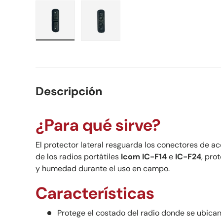
Cargar imagen 1 en la vista de galería
Cargar imagen 2 en la vista de ga
Descripción
¿Para qué sirve?
El protector lateral resguarda los conectores de ac
de los radios portátiles
Icom IC-F14
e
IC-F24
, pro
y humedad durante el uso en campo.
Características
Protege el costado del radio donde se ubican