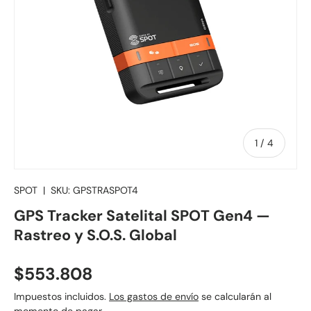
de
1
/
4
SPOT
|
SKU:
GPSTRASPOT4
GPS Tracker Satelital SPOT Gen4 —
Rastreo y S.O.S. Global
Precio normal
$553.808
Impuestos incluidos.
Los gastos de envío
se calcularán al