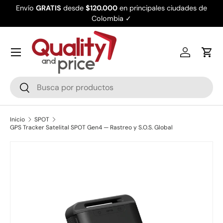
Envío
GRATIS
desde
$120.000
en principales ciudades de
Ir al contenido
Colombia ✓
Iniciar ses
Carr
Buscar
Buscar
Inicio
SPOT
GPS Tracker Satelital SPOT Gen4 — Rastreo y S.O.S. Global
Ir directamente a la información del producto