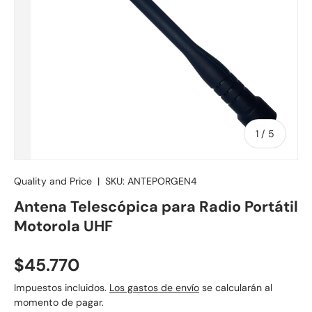
de
1
/
5
Quality and Price
|
SKU:
ANTEPORGEN4
Antena Telescópica para Radio Portátil
Motorola UHF
Precio normal
$45.770
Impuestos incluidos.
Los gastos de envío
se calcularán al
momento de pagar.