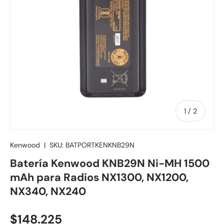
de
1
/
2
Kenwood
|
SKU:
BATPORTKENKNB29N
Batería Kenwood KNB29N Ni-MH 1500
mAh para Radios NX1300, NX1200,
NX340, NX240
Precio normal
$148.225