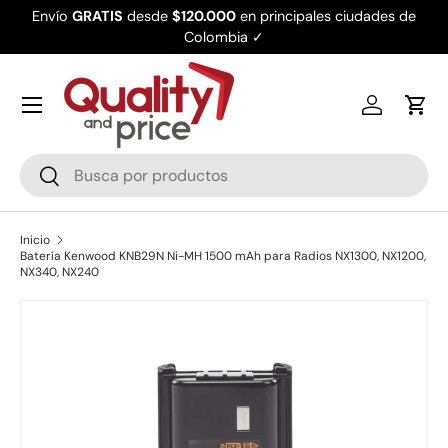
Envío
GRATIS
desde
$120.000
en principales ciudades de
Ir al contenido
Colombia ✓
Iniciar ses
Carr
Buscar
Buscar
Inicio
Batería Kenwood KNB29N Ni-MH 1500 mAh para Radios NX1300, NX1200,
NX340, NX240
Ir directamente a la información del producto