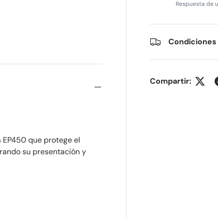
Respuesta de u
lería
 vista de galería
Condiciones
Compartir:
a EP450 que protege el
aurando su presentación y