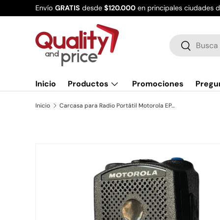
Envío
GRATIS
desde
$120.000
en principales ciudades 
Ir al contenido
Buscar
Buscar
Inicio
Productos
Promociones
Pregu
Inicio
Carcasa para Radio Portátil Motorola EP450 (incluye perillas)
Ir directamente a la información del producto