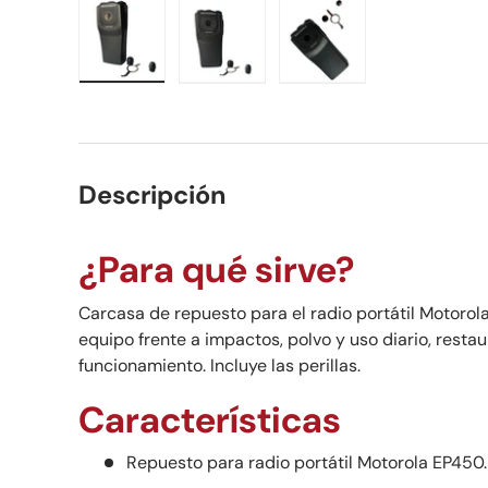
Cargar imagen 1 en la vista de galería
Cargar imagen 2 en la vista de ga
Cargar imagen 3 en la
Descripción
¿Para qué sirve?
Carcasa de repuesto para el radio portátil Motorol
equipo frente a impactos, polvo y uso diario, rest
funcionamiento. Incluye las perillas.
Características
Repuesto para radio portátil Motorola EP450.