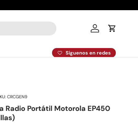
Despacho el
Iniciar sesión
Carrito
Síguenos en redes
KU:
CRCGEN9
a Radio Portátil Motorola EP450
llas)