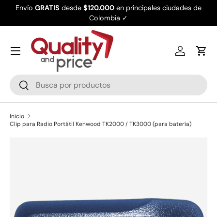
Envío
GRATIS
desde
$120.000
en principales ciudades de
Ir al contenido
Colombia ✓
Iniciar ses
Carr
Buscar
Buscar
Inicio
Clip para Radio Portátil Kenwood TK2000 / TK3000 (para batería)
Ir directamente a la información del producto