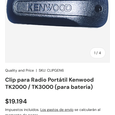
de
1
/
4
Quality and Price
|
SKU:
CLIPGEN6
Clip para Radio Portátil Kenwood
TK2000 / TK3000 (para batería)
Precio normal
$19.194
Impuestos incluidos.
Los gastos de envío
se calcularán al