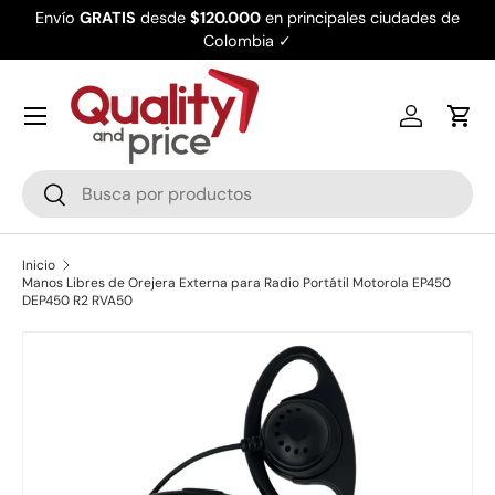
Envío
GRATIS
desde
$120.000
en principales ciudades de
Ir al contenido
Colombia ✓
Iniciar ses
Carr
Buscar
Buscar
Inicio
Manos Libres de Orejera Externa para Radio Portátil Motorola EP450
DEP450 R2 RVA50
Ir directamente a la información del producto