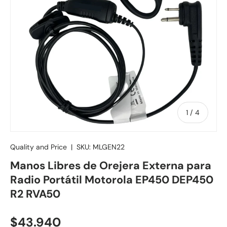
de
1
/
4
Quality and Price
|
SKU:
MLGEN22
Manos Libres de Orejera Externa para
Radio Portátil Motorola EP450 DEP450
R2 RVA50
Precio normal
$43.940