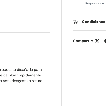
Respuesta de u
lería
 vista de galería
Condiciones
Compartir:
 repuesto diseñado para
mite cambiar rápidamente
io ante desgaste o rotura.