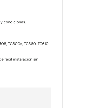
 y condiciones.
C508, TC500s, TC560, TC610
e fácil instalación sin