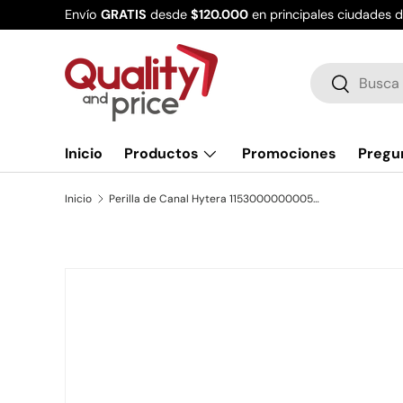
Envío
GRATIS
desde
$120.000
en principales ciudades 
Ir al contenido
Buscar
Buscar
Inicio
Productos
Promociones
Pregu
Inicio
Perilla de Canal Hytera 11530000000050 para Radio Portátil TC508 TC560 TC610
Ir directamente a la información del producto