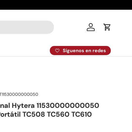
Despacho el
Iniciar sesión
Carrito
Síguenos en redes
T11530000000050
Canal Hytera 11530000000050
Portátil TC508 TC560 TC610