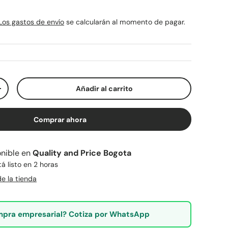
rmal
Los gastos de envío
se calcularán al momento de pagar.
Añadir al carrito
ad
Aumentar la cantidad
Comprar ahora
nible en
Quality and Price Bogota
 listo en 2 horas
e la tienda
pra empresarial? Cotiza por WhatsApp