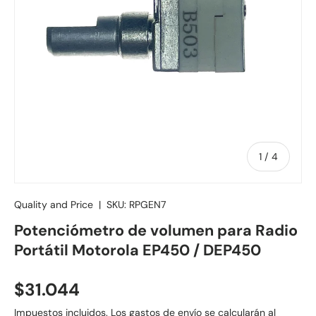
de
1
/
4
Quality and Price
|
SKU:
RPGEN7
Potenciómetro de volumen para Radio
Portátil Motorola EP450 / DEP450
Precio normal
$31.044
Impuestos incluidos.
Los gastos de envío
se calcularán al