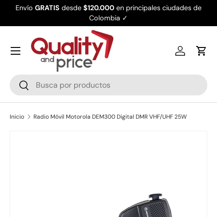
Envío
GRATIS
desde
$120.000
en principales ciudades de
Ir al contenido
Colombia ✓
Iniciar ses
Carr
Buscar
Buscar
Inicio
Radio Móvil Motorola DEM300 Digital DMR VHF/UHF 25W
Ir directamente a la información del producto