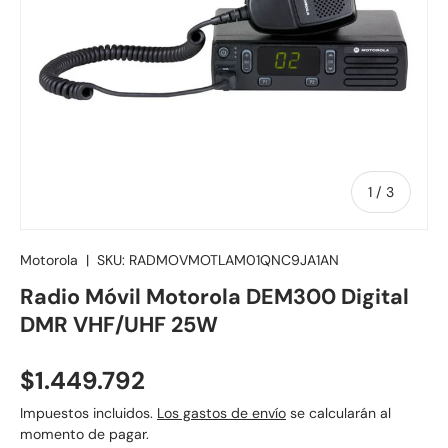
de
1
/
3
Motorola
|
SKU:
RADMOVMOTLAM01QNC9JA1AN
Radio Móvil Motorola DEM300 Digital
DMR VHF/UHF 25W
Precio normal
$1.449.792
Impuestos incluidos.
Los gastos de envío
se calcularán al
momento de pagar.