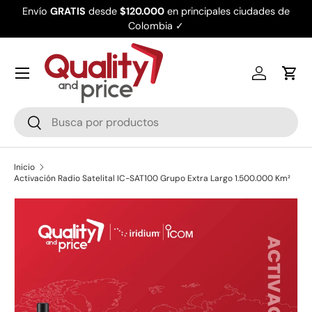
Envío
GRATIS
desde
$120.000
en principales ciudades de
Ir al contenido
Colombia ✓
Iniciar ses
Carr
Buscar
Buscar
Inicio
Activación Radio Satelital IC-SAT100 Grupo Extra Largo 1.500.000 Km²
Ir directamente a la información del producto