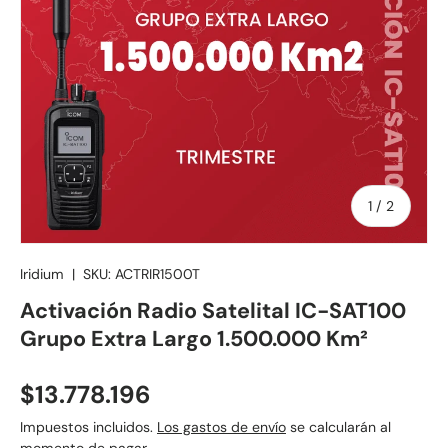
de
1
/
2
Iridium
|
SKU:
ACTRIR1500T
Activación Radio Satelital IC-SAT100
Grupo Extra Largo 1.500.000 Km²
Precio normal
$13.778.196
Impuestos incluidos.
Los gastos de envío
se calcularán al