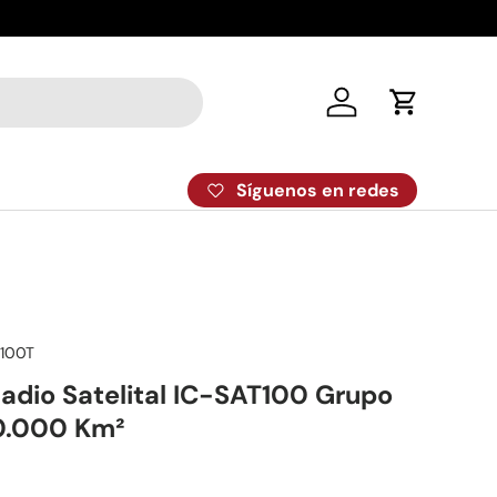
Despacho el
Iniciar sesión
Carrito
Síguenos en redes
R100T
Radio Satelital IC-SAT100 Grupo
0.000 Km²