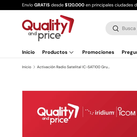
Envío
GRATIS
desde
$120.000
en principales ciudades 
Ir al contenido
Buscar
Buscar
Inicio
Productos
Promociones
Pregu
Inicio
Activación Radio Satelital IC-SAT100 Grupo Pequeño 100.000 Km²
Ir directamente a la información del producto