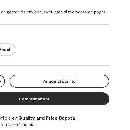
rmal
Los gastos de envío
se calcularán al momento de pagar.
Anual
Añadir al carrito
ad
Aumentar la cantidad
Comprar ahora
nible en
Quality and Price Bogota
 listo en 2 horas