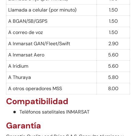
Llamada a celular (por minuto)
1.50
A BGAN/SB/GSPS
1.50
A correo de voz
1.50
A Inmarsat GAN/Fleet/Swift
2.90
A Inmarsat Aero
5.60
A Iridium
5.60
A Thuraya
5.80
A otros operadores MSS
8.00
Compatibilidad
Teléfonos satelitales INMARSAT
Garantía