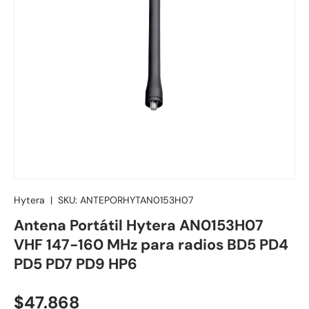
Hytera
|
SKU:
ANTEPORHYTAN0153H07
Antena Portátil Hytera AN0153H07
VHF 147-160 MHz para radios BD5 PD4
PD5 PD7 PD9 HP6
Precio normal
$47.868