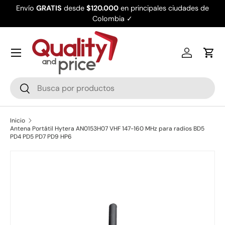
Envío
GRATIS
desde
$120.000
en principales ciudades de
Ir al contenido
Colombia ✓
Iniciar ses
Carr
Buscar
Buscar
Inicio
Antena Portátil Hytera AN0153H07 VHF 147-160 MHz para radios BD5
PD4 PD5 PD7 PD9 HP6
Ir directamente a la información del producto