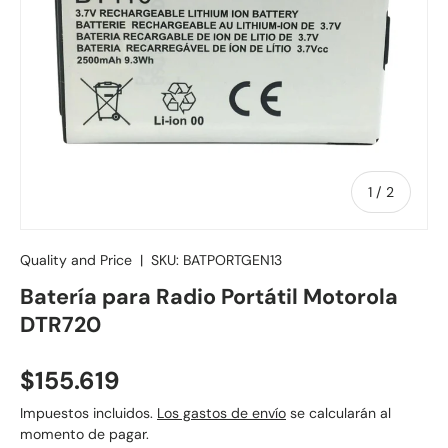
de
1
/
2
Quality and Price
|
SKU:
BATPORTGEN13
Batería para Radio Portátil Motorola
DTR720
Precio normal
$155.619
Impuestos incluidos.
Los gastos de envío
se calcularán al
momento de pagar.