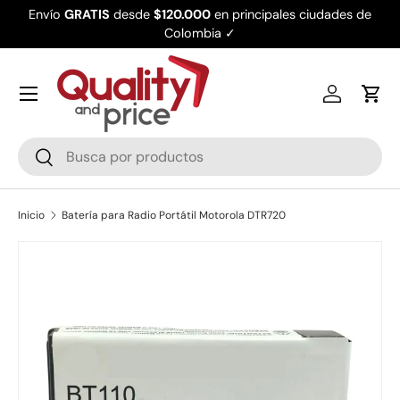
Envío
GRATIS
desde
$120.000
en principales ciudades de
Ir al contenido
Colombia ✓
Iniciar ses
Carr
Buscar
Buscar
Inicio
Batería para Radio Portátil Motorola DTR720
Ir directamente a la información del producto