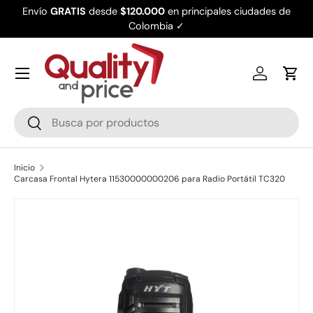
Envío
GRATIS
desde
$120.000
en principales ciudades de
Ir al contenido
Colombia ✓
Iniciar ses
Carr
Buscar
Buscar
Inicio
Carcasa Frontal Hytera 11530000000206 para Radio Portátil TC320
Ir directamente a la información del producto