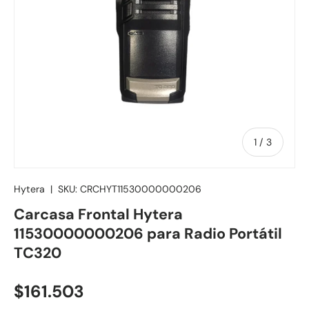
de
1
/
3
Hytera
|
SKU:
CRCHYT11530000000206
Carcasa Frontal Hytera
11530000000206 para Radio Portátil
TC320
Precio normal
$161.503