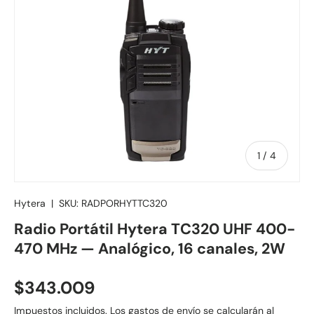
de
1
/
4
Hytera
|
SKU:
RADPORHYTTC320
Radio Portátil Hytera TC320 UHF 400-
470 MHz — Analógico, 16 canales, 2W
Precio normal
$343.009
Impuestos incluidos.
Los gastos de envío
se calcularán al