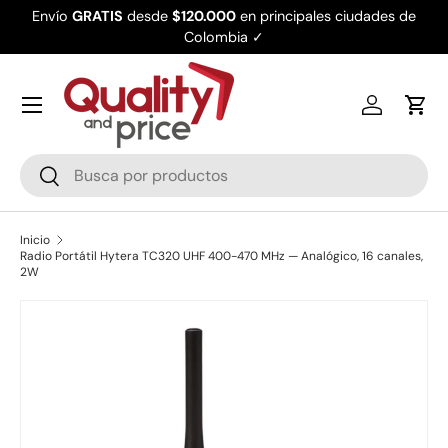
Envío
GRATIS
desde
$120.000
en principales ciudades de
Ir al contenido
Colombia ✓
Iniciar ses
Carr
Buscar
Buscar
Inicio
Radio Portátil Hytera TC320 UHF 400-470 MHz — Analógico, 16 canales,
2W
Ir directamente a la información del producto