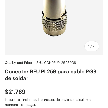
de
1
/
4
Quality and Price
|
SKU:
CONRFUPL259SRG8
Conector RFU PL259 para cable RG8
de soldar
Precio normal
$21.789
Impuestos incluidos.
Los gastos de envío
se calcularán al
momento de pagar.