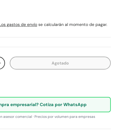
rmal
Los gastos de envío
se calcularán al momento de pagar.
Agotado
ad
Aumentar la cantidad
pra empresarial? Cotiza por WhatsApp
n asesor comercial · Precios por volumen para empresas