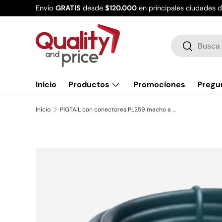
Envío
GRATIS
desde
$120.000
en principales ciudades 
Ir al contenido
Buscar
Buscar
Inicio
Productos
Promociones
Pregu
Inicio
PIGTAIL con conectores PL259 macho a PL259 macho con cable RG58
Ir directamente a la información del producto