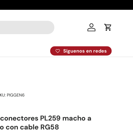
Despacho el
Iniciar sesión
Carrito
Síguenos en redes
KU:
PIGGEN6
 conectores PL259 macho a
o con cable RG58