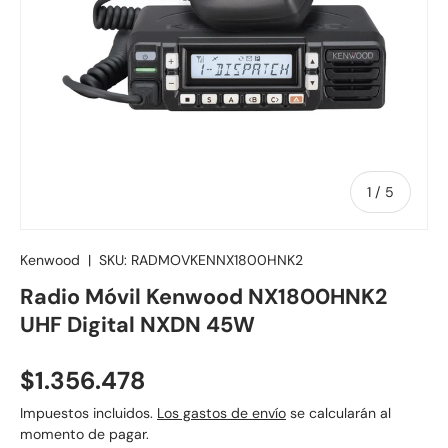
de
1
/
5
Kenwood
|
SKU:
RADMOVKENNX1800HNK2
Radio Móvil Kenwood NX1800HNK2
UHF Digital NXDN 45W
Precio normal
$1.356.478
Impuestos incluidos.
Los gastos de envío
se calcularán al
momento de pagar.