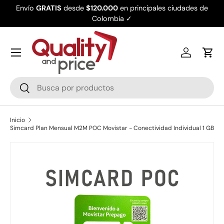
Envío
GRATIS
desde
$120.000
en principales ciudades de
Ir al contenido
Colombia ✓
Iniciar ses
Carr
Buscar
Buscar
Inicio
Simcard Plan Mensual M2M POC Movistar - Conectividad Individual 1 GB
Ir directamente a la información del producto