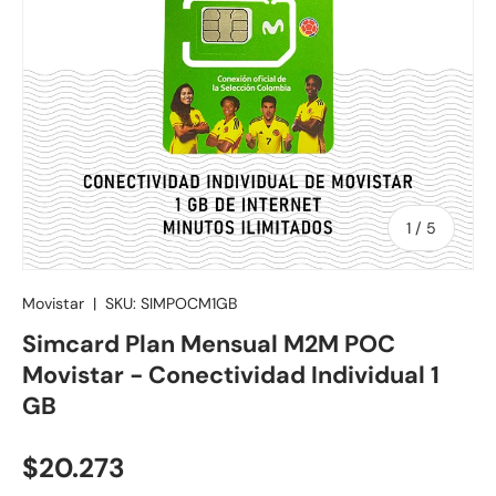
de
1
/
5
Movistar
|
SKU:
SIMPOCM1GB
Simcard Plan Mensual M2M POC
Movistar - Conectividad Individual 1
GB
Precio normal
$20.273