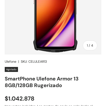
de
1
/
4
Ulefone
|
SKU:
CELULEAR13
Agotado
SmartPhone Ulefone Armor 13
8GB/128GB Rugerizado
Precio normal
$1.042.878