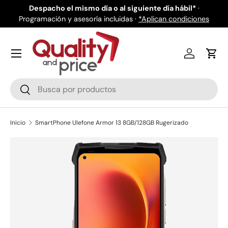
de
Despacho el mismo día o al siguiente día hábil*
·
Programación y asesoría incluidas ·
Ir al contenido
*Aplican condiciones
Iniciar ses
Carr
Buscar
Buscar
Inicio
SmartPhone Ulefone Armor 13 8GB/128GB Rugerizado
Ir directamente a la información del producto