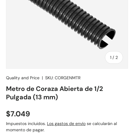
de
1
/
2
Quality and Price
|
SKU:
CORGENMTR
Metro de Coraza Abierta de 1/2
Pulgada (13 mm)
Precio normal
$7.049
Impuestos incluidos.
Los gastos de envío
se calcularán al
momento de pagar.