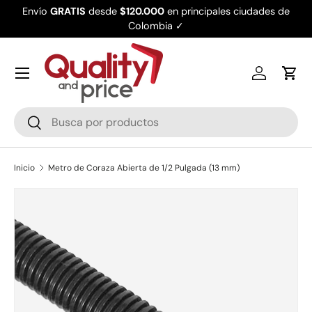
Envío
GRATIS
desde
$120.000
en principales ciudades de
Ir al contenido
Colombia ✓
Iniciar ses
Carr
Buscar
Buscar
Inicio
Metro de Coraza Abierta de 1/2 Pulgada (13 mm)
Ir directamente a la información del producto