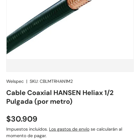
Welspec
|
SKU:
CBLMTRHAN1M2
Cable Coaxial HANSEN Heliax 1/2
Pulgada (por metro)
Precio normal
$30.909
Impuestos incluidos.
Los gastos de envío
se calcularán al
momento de pagar.