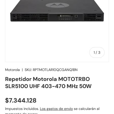
de
1
/
3
Motorola
|
SKU:
RPTMOTLAR10QCGANQ1BN
Repetidor Motorola MOTOTRBO
SLR5100 UHF 403-470 MHz 50W
Precio normal
$7.344.128
Impuestos incluidos.
Los gastos de envío
se calcularán al