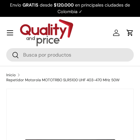
Envío
GRATIS
desde
$120.000
en principales ciudades de
Ir al contenido
Colombia ✓
Iniciar ses
Carr
Buscar
Buscar
Inicio
Repetidor Motorola MOTOTRBO SLR5100 UHF 403-470 MHz 50W
Ir directamente a la información del producto